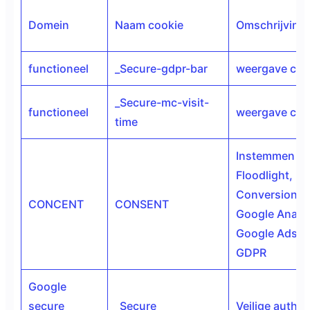
Domein
Naam cookie
Omschrijving
functioneel
_Secure-gdpr-bar
weergave coo
_Secure-mc-visit-
functioneel
weergave cook
time
Instemmen me
Floodlight,
Conversion li
CONCENT
CONSENT
Google Analyt
Google Ads v
GDPR
Google
secure
_Secure
Veilige authen