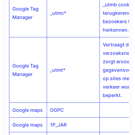
_utmb cookie
Google Tag
_utmc*
terugkerende
Manager
bezoekers te
herkennen.
Vertraagt de
verzoeksnelh
zorgt ervoor 
Google Tag
_utmt*
gegevensverz
Manager
op sites met v
verkeer wordt
beperkt.
Google maps
OGPC
Google maps
1P_JAR