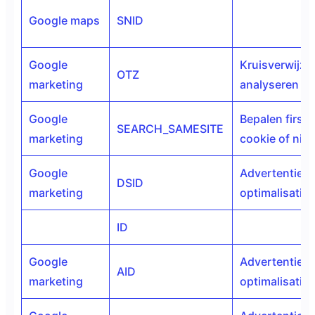
Google maps
SNID
Google
Kruisverwijzi
OTZ
marketing
analyseren
Google
Bepalen first 
SEARCH_SAMESITE
marketing
cookie of niet
Google
Advertentie
DSID
marketing
optimalisatie
ID
Google
Advertentie
AID
marketing
optimalisatie