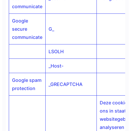
communicate
Google
secure
G_
communicate
LSOLH
_Host-
Google spam
_GRECAPTCHA
protection
Deze cookies 
ons in staat 
websitegebrui
analyseren do