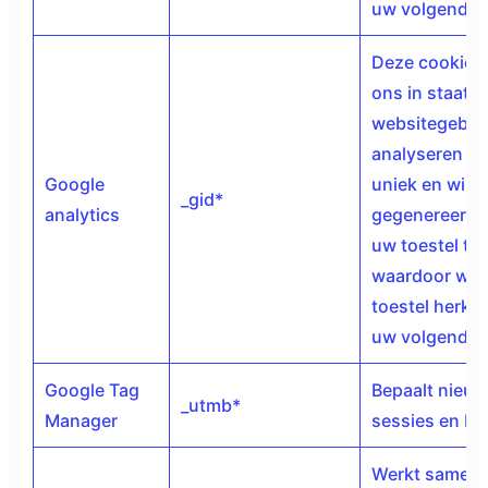
uw volgende 
Deze cookies 
ons in staat 
websitegebrui
analyseren do
Google
uniek en wille
_gid*
analytics
gegenereerd 
uw toestel te
waardoor we
toestel herke
uw volgende 
Google Tag
Bepaalt nieu
_utmb*
Manager
sessies en b
Werkt samen 