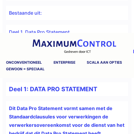
Bestaande uit:
Deel 1. Data Pro Statement
Deel 2. Standaardclausules voor verwerkingen
ONCONVENTIONEEL
ENTERPRISE
SCALA AAN OPTIES
GEWOON = SPECIAAL
Versie 1.1/12-10-2021
Deel 1: DATA PRO STATEMENT
Dit Data Pro Statement vormt samen met de
Standaardclausules voor verwerkingen de
verwerkersovereenkomst voor de dienst van het
bedrijf dat dit Data Pro Statement heeft