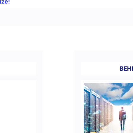
uze!
BEH