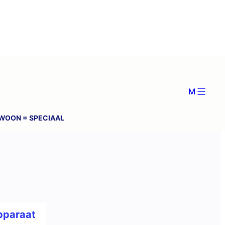
M
WOON = SPECIAAL
pparaat