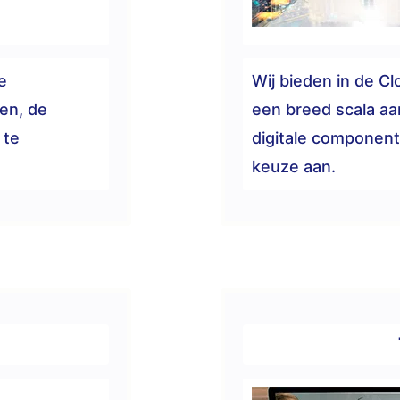
e
Wij bieden in de Clo
ren, de
een breed scala aa
 te
digitale component
keuze aan.