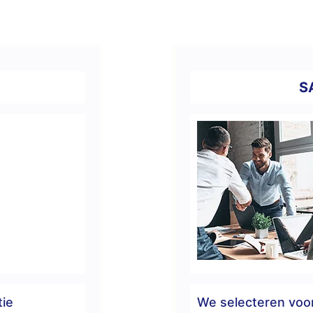
S
tie
We selecteren voor