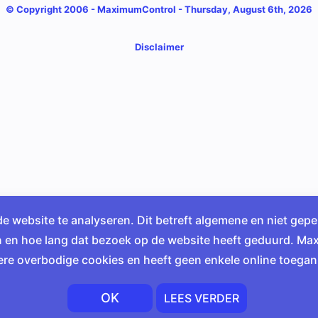
© Copyright 2006 -
MaximumControl
- Thursday, August 6th, 2026
Disclaimer
website te analyseren. Dit betreft algemene en niet gep
jn en hoe lang dat bezoek op de website heeft geduurd. Ma
ere overbodige cookies en heeft geen enkele online toegan
OK
LEES VERDER