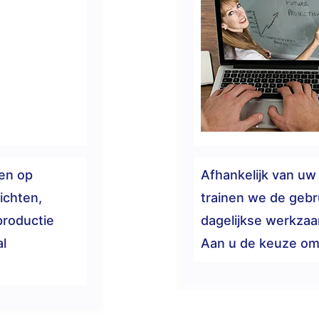
gen op
Afhankelijk van uw
richten,
trainen we de gebr
productie
dagelijkse werkza
l
Aan u de keuze om 